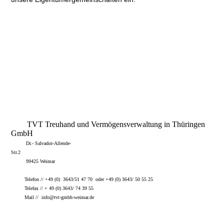
TVT Treuhand und Vermögensverwaltung in Thüringen
GmbH
Dr.- Salvador-Allende-
Str.2
99425 Weimar
Telefon // +49 (0) 3643/51 47 70 oder +49 (0) 3643/ 50 55 25
Telefax // + 49 (0) 3643/ 74 39 55
Mail // info@tvt-gmbh-weimar.de