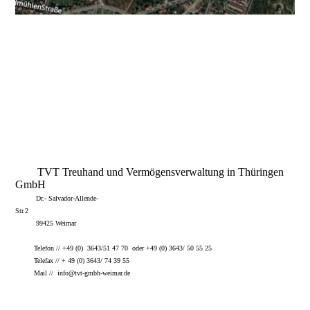
TVT Treuhand und Vermögensverwaltung in Thüringen
GmbH
Dr.- Salvador-Allende-
Str.2
99425 Weimar
Telefon // +49 (0) 3643/51 47 70 oder +49 (0) 3643/ 50 55 25
Telefax // + 49 (0) 3643/ 74 39 55
Mail // info@tvt-gmbh-weimar.de